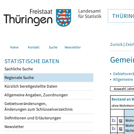
THÜRIN
Zurück
|
Zeic
Home
Kontakt
Suche
Newsletter
Gemein
STATISTISCHE DATEN
Sachliche Suche
▸
Gebietsver
Regionale Suche
▸
Allgemeine
Kürzlich bereitgestellte Daten
Allgemeine Angaben, Zuordnungen
Bestand an 
Gebietsveränderungen,
ohne Wohnhei
Änderungen zum Schlüsselverzeichnis
Definitionen und Erläuterungen
Wohn
Wohn
Newsletter
Nich