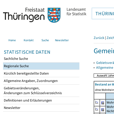
THÜRIN
Zurück
|
Zeic
Home
Kontakt
Suche
Newsletter
Gemein
STATISTISCHE DATEN
Sachliche Suche
▸
Gebietsver
Regionale Suche
▸
Allgemeine
Kürzlich bereitgestellte Daten
Allgemeine Angaben, Zuordnungen
Bestand an 
Gebietsveränderungen,
ohne Wohnhei
Änderungen zum Schlüsselverzeichnis
Definitionen und Erläuterungen
Wohn
Wohn
Newsletter
Nich