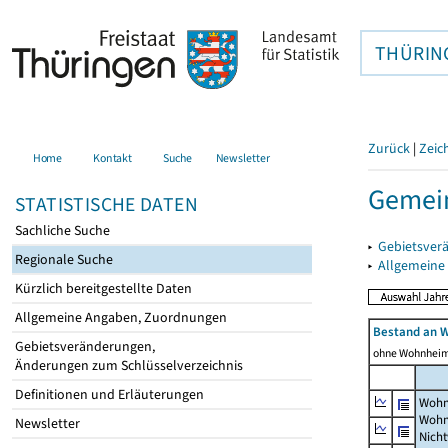
THÜRIN
Zurück
|
Zeic
Home
Kontakt
Suche
Newsletter
Gemein
STATISTISCHE DATEN
Sachliche Suche
▸
Gebietsver
Regionale Suche
▸
Allgemeine
Kürzlich bereitgestellte Daten
Allgemeine Angaben, Zuordnungen
Bestand an 
Gebietsveränderungen,
ohne Wohnhei
Änderungen zum Schlüsselverzeichnis
Definitionen und Erläuterungen
Wohn
Wohn
Newsletter
Nich