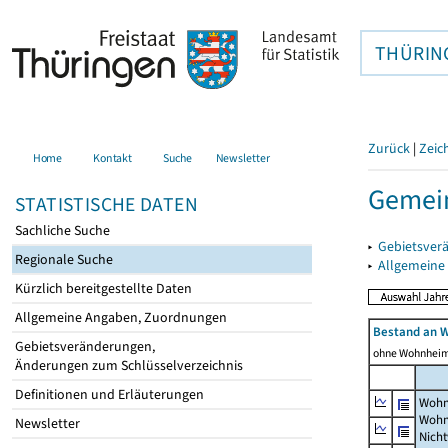
THÜRIN
Zurück
|
Zeic
Home
Kontakt
Suche
Newsletter
Gemein
STATISTISCHE DATEN
Sachliche Suche
▸
Gebietsver
Regionale Suche
▸
Allgemeine
Kürzlich bereitgestellte Daten
Allgemeine Angaben, Zuordnungen
Bestand an 
Gebietsveränderungen,
ohne Wohnhei
Änderungen zum Schlüsselverzeichnis
Definitionen und Erläuterungen
Wohn
Wohn
Newsletter
Nich