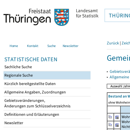
THÜRIN
Zurück
|
Zeic
Home
Kontakt
Suche
Newsletter
Gemei
STATISTISCHE DATEN
Sachliche Suche
▸
Gebietsver
Regionale Suche
▸
Allgemeine
Kürzlich bereitgestellte Daten
Allgemeine Angaben, Zuordnungen
Bestand an 
Gebietsveränderungen,
ohne Wohnhei
Änderungen zum Schlüsselverzeichnis
Definitionen und Erläuterungen
Wohn
Wohn
Newsletter
Nich