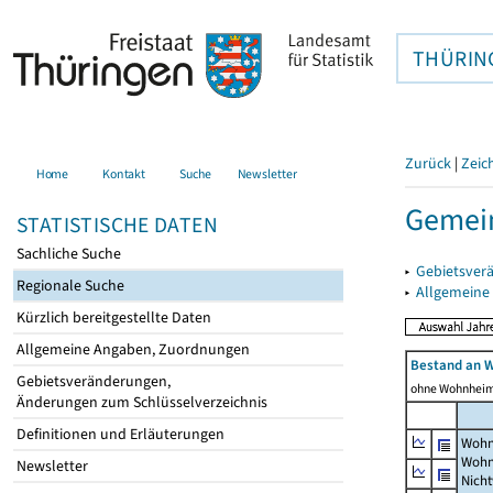
THÜRIN
Zurück
|
Zeic
Home
Kontakt
Suche
Newsletter
Gemein
STATISTISCHE DATEN
Sachliche Suche
▸
Gebietsver
Regionale Suche
▸
Allgemeine
Kürzlich bereitgestellte Daten
Allgemeine Angaben, Zuordnungen
Bestand an 
Gebietsveränderungen,
ohne Wohnhei
Änderungen zum Schlüsselverzeichnis
Definitionen und Erläuterungen
Wohn
Wohn
Newsletter
Nich