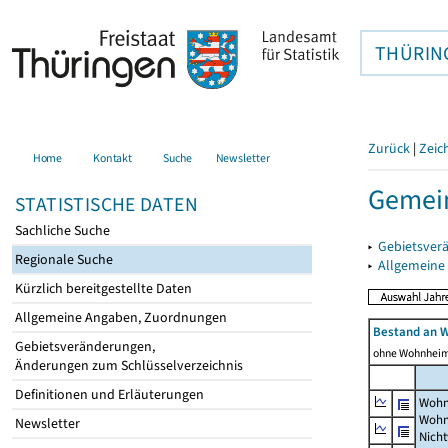
THÜRIN
Zurück
|
Zeic
Home
Kontakt
Suche
Newsletter
Gemein
STATISTISCHE DATEN
Sachliche Suche
▸
Gebietsver
Regionale Suche
▸
Allgemeine
Kürzlich bereitgestellte Daten
Allgemeine Angaben, Zuordnungen
Bestand an 
Gebietsveränderungen,
ohne Wohnhei
Änderungen zum Schlüsselverzeichnis
Definitionen und Erläuterungen
Wohn
Wohn
Newsletter
Nich