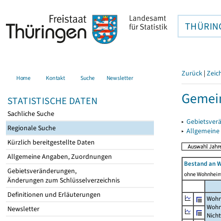
THÜRIN
Zurück
|
Zeic
Home
Kontakt
Suche
Newsletter
Gemein
STATISTISCHE DATEN
Sachliche Suche
▸
Gebietsver
Regionale Suche
▸
Allgemeine
Kürzlich bereitgestellte Daten
Allgemeine Angaben, Zuordnungen
Bestand an 
Gebietsveränderungen,
ohne Wohnhei
Änderungen zum Schlüsselverzeichnis
Definitionen und Erläuterungen
Wohn
Wohn
Newsletter
Nich