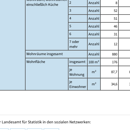
2
Anzahl
8
einschließlich Küche
3
Anzahl
52
4
Anzahl
51
5
Anzahl
46
6
Anzahl
31
7 oder
Anzahl
12
mehr
Wohnräume insgesamt
Anzahl
880
Wohnfläche
insgesamt
100 m²
176
je
m²
87,7
Wohnung
je
m²
34,6
Einwohner
 Landesamt für Statistik in den sozialen Netzwerken: