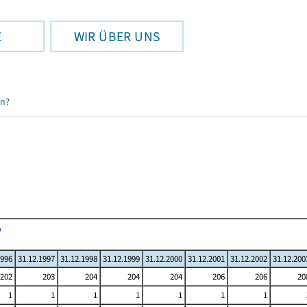
E
WIR ÜBER UNS
en?
1996
31.12.1997
31.12.1998
31.12.1999
31.12.2000
31.12.2001
31.12.2002
31.12.200
202
203
204
204
204
206
206
20
1
1
1
1
1
1
1