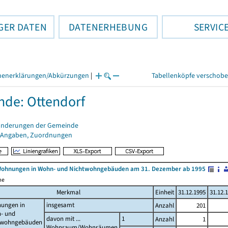
GER DATEN
DATENERHEBUNG
SERVIC
henerklärungen/Abkürzungen
|
Tabellenköpfe verschob
de: Ottendorf
änderungen der Gemeinde
 Angaben, Zuordnungen
Wohnungen in Wohn- und Nichtwohngebäuden am 31. Dezember ab 1995
me
Merkmal
Einheit
31.12.1995
31.12.
ungen in
insgesamt
Anzahl
201
- und
davon mit ...
1
Anzahl
1
twohngebäuden
Wohnraum/Wohnräumen