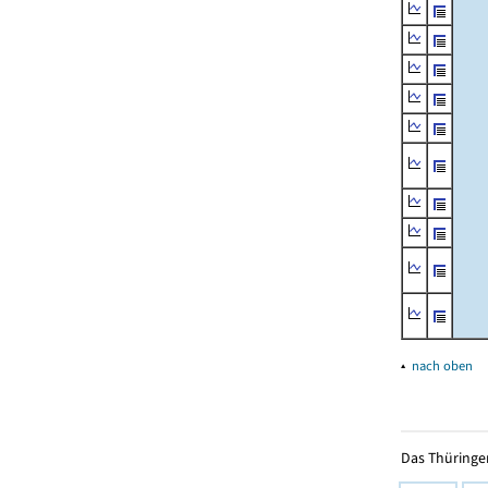
▴
nach oben
Das Thüringer