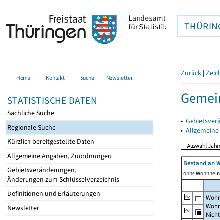
THÜRIN
Zurück
|
Zeic
Home
Kontakt
Suche
Newsletter
Gemein
STATISTISCHE DATEN
Sachliche Suche
▸
Gebietsver
Regionale Suche
▸
Allgemeine
Kürzlich bereitgestellte Daten
Allgemeine Angaben, Zuordnungen
Bestand an 
Gebietsveränderungen,
ohne Wohnhei
Änderungen zum Schlüsselverzeichnis
Definitionen und Erläuterungen
Wohn
Wohn
Newsletter
Nich