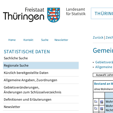
THÜRIN
Zurück
|
Zeic
Home
Kontakt
Suche
Newsletter
Gemein
STATISTISCHE DATEN
Sachliche Suche
▸
Gebietsver
Regionale Suche
▸
Allgemeine
Kürzlich bereitgestellte Daten
Allgemeine Angaben, Zuordnungen
Bestand an 
Gebietsveränderungen,
ohne Wohnhei
Änderungen zum Schlüsselverzeichnis
Definitionen und Erläuterungen
Wohn
Wohn
Newsletter
Nich