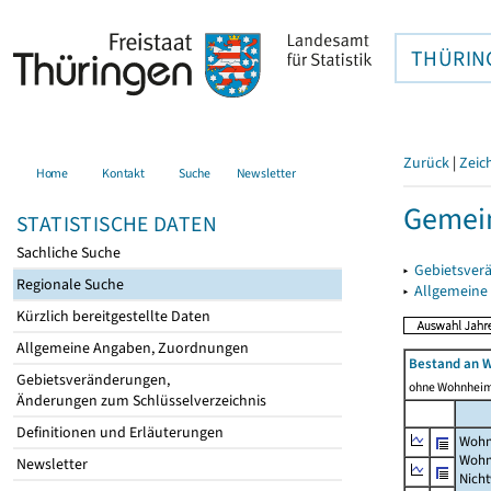
THÜRIN
Zurück
|
Zeic
Home
Kontakt
Suche
Newsletter
Gemei
STATISTISCHE DATEN
Sachliche Suche
▸
Gebietsver
Regionale Suche
▸
Allgemeine
Kürzlich bereitgestellte Daten
Allgemeine Angaben, Zuordnungen
Bestand an 
Gebietsveränderungen,
ohne Wohnhei
Änderungen zum Schlüsselverzeichnis
Definitionen und Erläuterungen
Wohn
Wohn
Newsletter
Nich