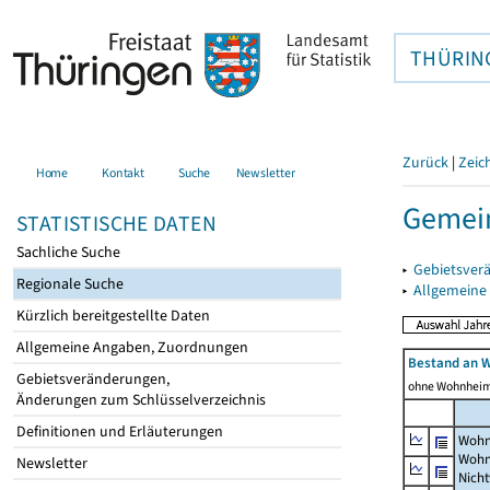
THÜRIN
Zurück
|
Zeic
Home
Kontakt
Suche
Newsletter
Gemein
STATISTISCHE DATEN
Sachliche Suche
▸
Gebietsver
Regionale Suche
▸
Allgemeine
Kürzlich bereitgestellte Daten
Allgemeine Angaben, Zuordnungen
Bestand an 
Gebietsveränderungen,
ohne Wohnhei
Änderungen zum Schlüsselverzeichnis
Definitionen und Erläuterungen
Wohn
Wohn
Newsletter
Nich