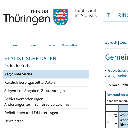
THÜRIN
Zurück
|
Zeic
Home
Kontakt
Suche
Newsletter
Gemein
STATISTISCHE DATEN
Sachliche Suche
▸
Gebietsver
Regionale Suche
▸
Allgemeine
Kürzlich bereitgestellte Daten
Allgemeine Angaben, Zuordnungen
Bestand an 
Gebietsveränderungen,
ohne Wohnhei
Änderungen zum Schlüsselverzeichnis
Definitionen und Erläuterungen
Wohn
Wohn
Newsletter
Nich