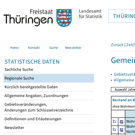
THÜRIN
Zurück
|
Zeic
Home
Kontakt
Suche
Newsletter
Gemei
STATISTISCHE DATEN
Sachliche Suche
▸
Gebietsver
Regionale Suche
▸
Allgemeine
Kürzlich bereitgestellte Daten
Allgemeine Angaben, Zuordnungen
Bestand an 
Gebietsveränderungen,
ohne Wohnhei
Änderungen zum Schlüsselverzeichnis
Definitionen und Erläuterungen
Wohn
Wohn
Newsletter
Nich