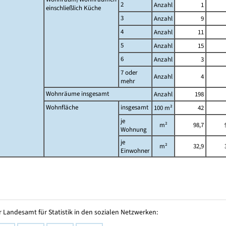
2
Anzahl
1
einschließlich Küche
3
Anzahl
9
4
Anzahl
11
5
Anzahl
15
6
Anzahl
3
7 oder
Anzahl
4
mehr
Wohnräume insgesamt
Anzahl
198
Wohnfläche
insgesamt
100 m²
42
je
m²
98,7
Wohnung
je
m²
32,9
Einwohner
 Landesamt für Statistik in den sozialen Netzwerken: