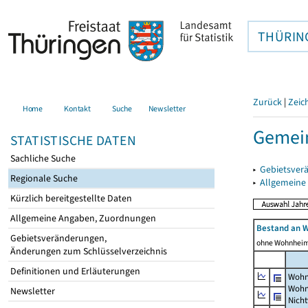
THÜRIN
Zurück
|
Zeic
Home
Kontakt
Suche
Newsletter
Gemein
STATISTISCHE DATEN
Sachliche Suche
▸
Gebietsver
Regionale Suche
▸
Allgemeine
Kürzlich bereitgestellte Daten
Allgemeine Angaben, Zuordnungen
Bestand an 
Gebietsveränderungen,
ohne Wohnhei
Änderungen zum Schlüsselverzeichnis
Definitionen und Erläuterungen
Wohn
Wohn
Newsletter
Nich