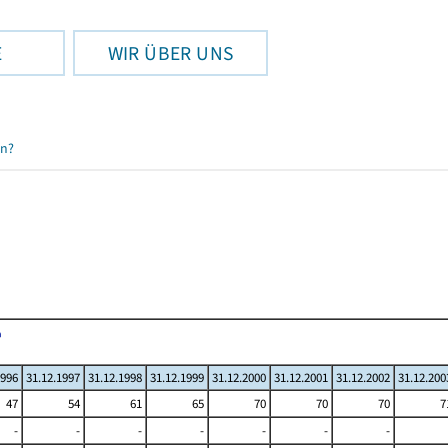
E
WIR ÜBER UNS
en?
1996
31.12.1997
31.12.1998
31.12.1999
31.12.2000
31.12.2001
31.12.2002
31.12.200
47
54
61
65
70
70
70
7
-
-
-
-
-
-
-