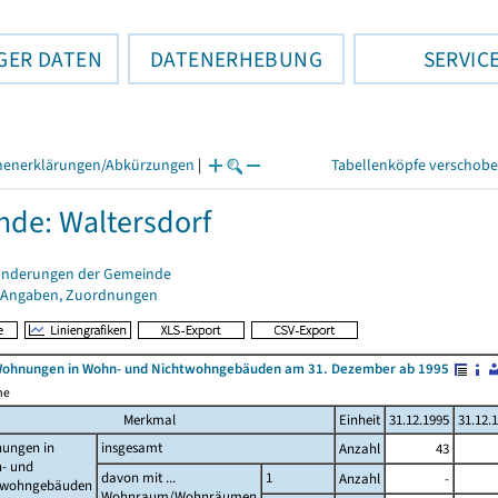
GER DATEN
DATENERHEBUNG
SERVIC
henerklärungen/Abkürzungen
|
Tabellenköpfe verschob
de: Waltersdorf
änderungen der Gemeinde
 Angaben, Zuordnungen
Wohnungen in Wohn- und Nichtwohngebäuden am 31. Dezember ab 1995
me
Merkmal
Einheit
31.12.1995
31.12.
ungen in
insgesamt
Anzahl
43
- und
davon mit ...
1
Anzahl
-
twohngebäuden
Wohnraum/Wohnräumen