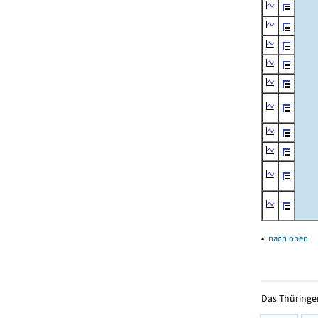
▴
nach oben
Das Thüringer