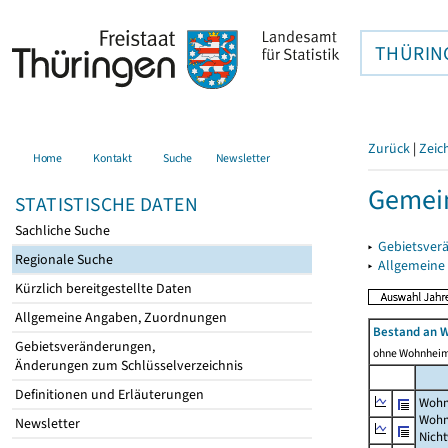
THÜRIN
Zurück
|
Zeic
Home
Kontakt
Suche
Newsletter
Gemei
STATISTISCHE DATEN
Sachliche Suche
▸
Gebietsver
Regionale Suche
▸
Allgemeine
Kürzlich bereitgestellte Daten
Allgemeine Angaben, Zuordnungen
Bestand an 
Gebietsveränderungen,
ohne Wohnhei
Änderungen zum Schlüsselverzeichnis
Definitionen und Erläuterungen
Wohn
Wohn
Newsletter
Nich