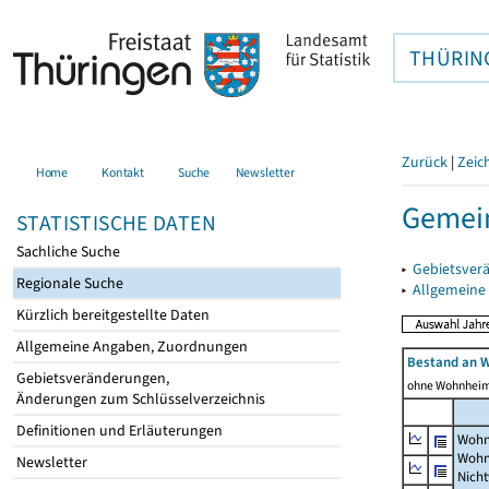
THÜRIN
Zurück
|
Zeic
Home
Kontakt
Suche
Newsletter
Gemein
STATISTISCHE DATEN
Sachliche Suche
▸
Gebietsver
Regionale Suche
▸
Allgemeine
Kürzlich bereitgestellte Daten
Allgemeine Angaben, Zuordnungen
Bestand an 
Gebietsveränderungen,
ohne Wohnhei
Änderungen zum Schlüsselverzeichnis
Definitionen und Erläuterungen
Wohn
Wohn
Newsletter
Nich