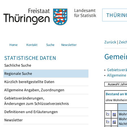
THÜRIN
Zurück
|
Zeic
Home
Kontakt
Suche
Newsletter
Gemein
STATISTISCHE DATEN
Sachliche Suche
▸
Gebietsver
Regionale Suche
▸
Allgemeine
Kürzlich bereitgestellte Daten
Allgemeine Angaben, Zuordnungen
Bestand an 
Gebietsveränderungen,
ohne Wohnhei
Änderungen zum Schlüsselverzeichnis
Definitionen und Erläuterungen
Wohn
Wohn
Newsletter
Nich