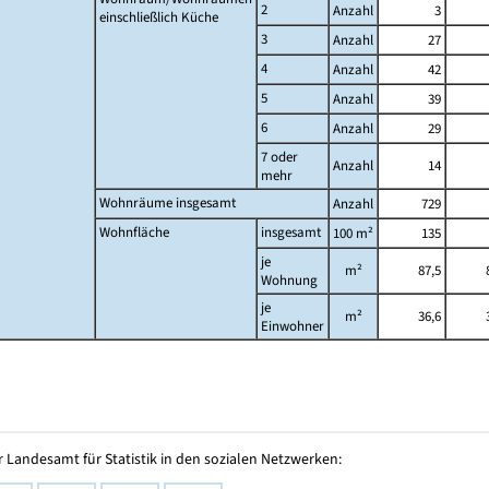
2
Anzahl
3
einschließlich Küche
3
Anzahl
27
4
Anzahl
42
5
Anzahl
39
6
Anzahl
29
7 oder
Anzahl
14
mehr
Wohnräume insgesamt
Anzahl
729
Wohnfläche
insgesamt
100 m²
135
je
m²
87,5
Wohnung
je
m²
36,6
Einwohner
 Landesamt für Statistik in den sozialen Netzwerken: