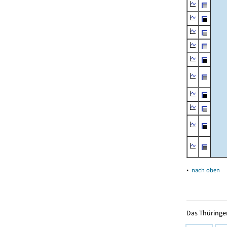
▴
nach oben
Das Thüringer