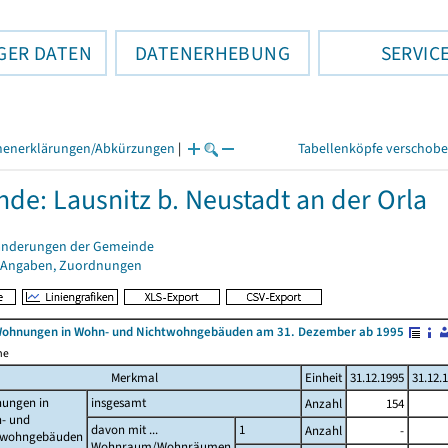
GER DATEN
DATENERHEBUNG
SERVIC
henerklärungen/Abkürzungen
|
Tabellenköpfe verschob
de: Lausnitz b. Neustadt an der Orla
änderungen der Gemeinde
 Angaben, Zuordnungen
Wohnungen in Wohn- und Nichtwohngebäuden am 31. Dezember ab 1995
me
Merkmal
Einheit
31.12.1995
31.12.
ungen in
insgesamt
Anzahl
154
- und
davon mit ...
1
Anzahl
-
twohngebäuden
Wohnraum/Wohnräumen