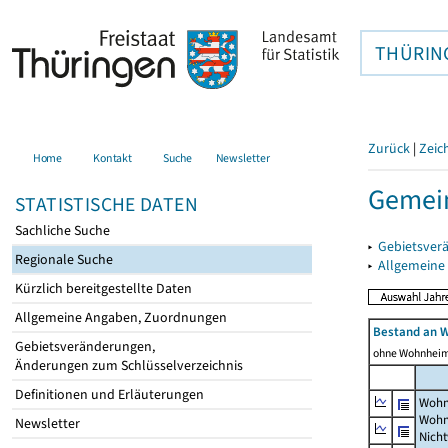
THÜRIN
Zurück
|
Zeic
Home
Kontakt
Suche
Newsletter
Gemei
STATISTISCHE DATEN
Sachliche Suche
▸
Gebietsver
Regionale Suche
▸
Allgemeine
Kürzlich bereitgestellte Daten
Allgemeine Angaben, Zuordnungen
Bestand an 
Gebietsveränderungen,
ohne Wohnhei
Änderungen zum Schlüsselverzeichnis
Definitionen und Erläuterungen
Wohn
Wohn
Newsletter
Nich