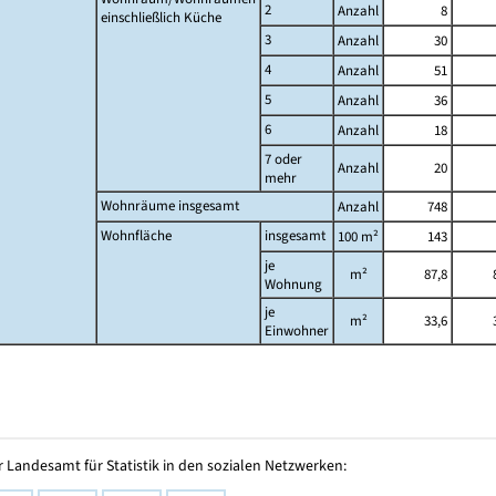
2
Anzahl
8
einschließlich Küche
3
Anzahl
30
4
Anzahl
51
5
Anzahl
36
6
Anzahl
18
7 oder
Anzahl
20
mehr
Wohnräume insgesamt
Anzahl
748
Wohnfläche
insgesamt
100 m²
143
je
m²
87,8
Wohnung
je
m²
33,6
Einwohner
 Landesamt für Statistik in den sozialen Netzwerken: