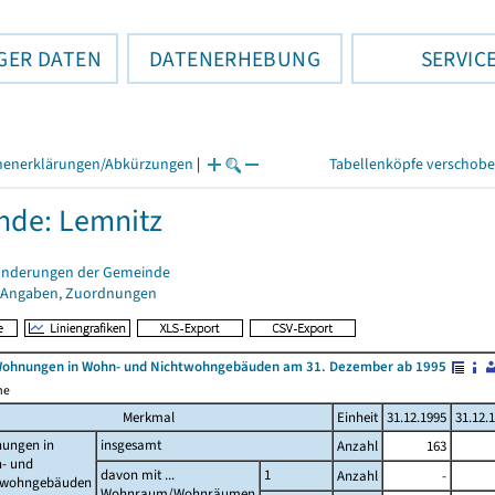
GER DATEN
DATENERHEBUNG
SERVIC
henerklärungen/Abkürzungen
|
Tabellenköpfe verschob
nde: Lemnitz
änderungen der Gemeinde
 Angaben, Zuordnungen
Wohnungen in Wohn- und Nichtwohngebäuden am 31. Dezember ab 1995
me
Merkmal
Einheit
31.12.1995
31.12.
ungen in
insgesamt
Anzahl
163
- und
davon mit ...
1
Anzahl
-
twohngebäuden
Wohnraum/Wohnräumen