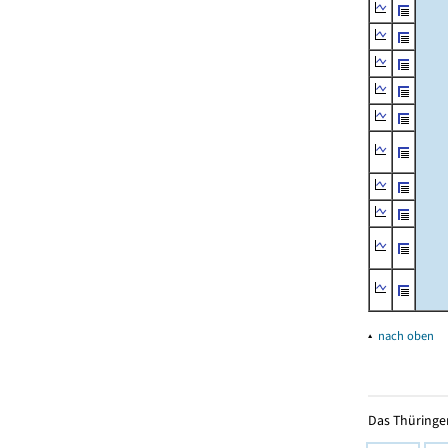
▴
nach oben
Das Thüringer