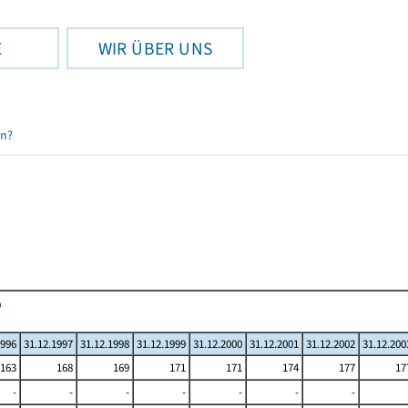
E
WIR ÜBER UNS
en?
1996
31.12.1997
31.12.1998
31.12.1999
31.12.2000
31.12.2001
31.12.2002
31.12.200
163
168
169
171
171
174
177
17
-
-
-
-
-
-
-