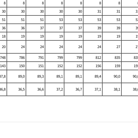
8
8
8
8
8
8
8
30
30
30
30
30
31
31
3
51
51
51
53
53
53
53
5
36
36
37
37
37
39
39
3
18
19
19
19
19
19
19
1
20
24
24
24
24
24
27
2
748
786
791
799
799
812
835
83
143
150
151
152
152
156
159
15
87,8
89,0
89,3
89,1
89,1
89,4
90,0
90,
36,8
36,5
36,6
37,2
36,7
37,1
38,1
38,