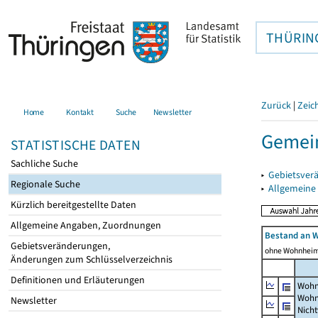
THÜRIN
Zurück
|
Zeic
Home
Kontakt
Suche
Newsletter
Gemei
STATISTISCHE DATEN
Sachliche Suche
▸
Gebietsver
Regionale Suche
▸
Allgemeine
Kürzlich bereitgestellte Daten
Allgemeine Angaben, Zuordnungen
Bestand an 
Gebietsveränderungen,
ohne Wohnhei
Änderungen zum Schlüsselverzeichnis
Definitionen und Erläuterungen
Wohn
Wohn
Newsletter
Nich