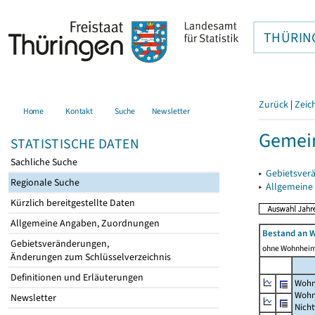
THÜRIN
Zurück
|
Zeic
Home
Kontakt
Suche
Newsletter
Gemein
STATISTISCHE DATEN
Sachliche Suche
▸
Gebietsver
Regionale Suche
▸
Allgemeine
Kürzlich bereitgestellte Daten
Allgemeine Angaben, Zuordnungen
Bestand an 
Gebietsveränderungen,
ohne Wohnhei
Änderungen zum Schlüsselverzeichnis
Definitionen und Erläuterungen
Wohn
Wohn
Newsletter
Nich