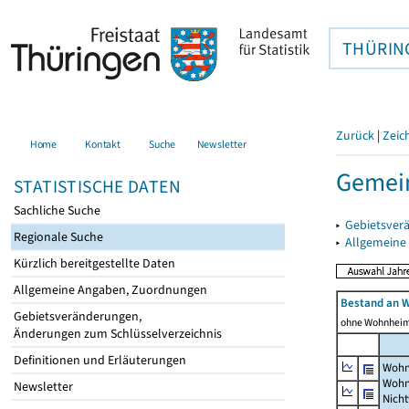
THÜRIN
Zurück
|
Zeic
Home
Kontakt
Suche
Newsletter
Gemein
STATISTISCHE DATEN
Sachliche Suche
▸
Gebietsver
Regionale Suche
▸
Allgemeine
Kürzlich bereitgestellte Daten
Allgemeine Angaben, Zuordnungen
Bestand an 
Gebietsveränderungen,
ohne Wohnhei
Änderungen zum Schlüsselverzeichnis
Definitionen und Erläuterungen
Wohn
Wohn
Newsletter
Nich