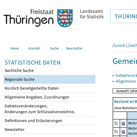
THÜRIN
Zurück
|
Zeic
Home
Kontakt
Suche
Newsletter
Gemei
STATISTISCHE DATEN
Sachliche Suche
▸
Gebietsver
Regionale Suche
▸
Allgemeine
Kürzlich bereitgestellte Daten
Allgemeine Angaben, Zuordnungen
Bestand an 
Gebietsveränderungen,
ohne Wohnhei
Änderungen zum Schlüsselverzeichnis
Definitionen und Erläuterungen
Wohn
Wohn
Newsletter
Nich