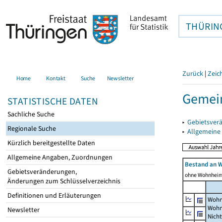
THÜRIN
Zurück
|
Zeic
Home
Kontakt
Suche
Newsletter
Gemein
STATISTISCHE DATEN
Sachliche Suche
▸
Gebietsver
Regionale Suche
▸
Allgemeine
Kürzlich bereitgestellte Daten
Allgemeine Angaben, Zuordnungen
Bestand an 
Gebietsveränderungen,
ohne Wohnhei
Änderungen zum Schlüsselverzeichnis
Definitionen und Erläuterungen
Wohn
Wohn
Newsletter
Nich