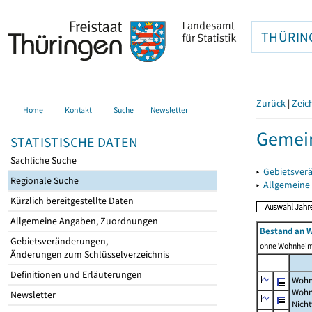
THÜRIN
Zurück
|
Zeic
Home
Kontakt
Suche
Newsletter
Gemein
STATISTISCHE DATEN
Sachliche Suche
▸
Gebietsver
Regionale Suche
▸
Allgemeine
Kürzlich bereitgestellte Daten
Allgemeine Angaben, Zuordnungen
Bestand an 
Gebietsveränderungen,
ohne Wohnhei
Änderungen zum Schlüsselverzeichnis
Definitionen und Erläuterungen
Wohn
Wohn
Newsletter
Nich