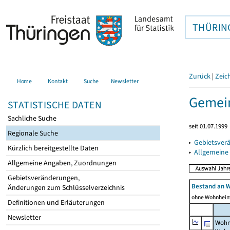
THÜRIN
Zurück
|
Zeic
Home
Kontakt
Suche
Newsletter
Gemein
STATISTISCHE DATEN
Sachliche Suche
seit 01.07.1999
Regionale Suche
▸
Gebietsver
Kürzlich bereitgestellte Daten
▸
Allgemeine
Allgemeine Angaben, Zuordnungen
Gebietsveränderungen,
Bestand an 
Änderungen zum Schlüsselverzeichnis
ohne Wohnhei
Definitionen und Erläuterungen
Newsletter
Wohn