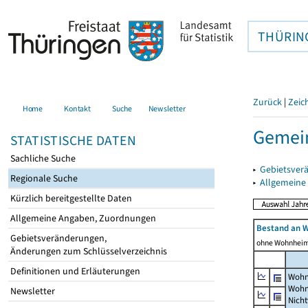
THÜRIN
Zurück
|
Zeic
Home
Kontakt
Suche
Newsletter
Gemei
STATISTISCHE DATEN
Sachliche Suche
▸
Gebietsver
Regionale Suche
▸
Allgemeine
Kürzlich bereitgestellte Daten
Allgemeine Angaben, Zuordnungen
Bestand an 
Gebietsveränderungen,
ohne Wohnhei
Änderungen zum Schlüsselverzeichnis
Definitionen und Erläuterungen
Wohn
Wohn
Newsletter
Nich