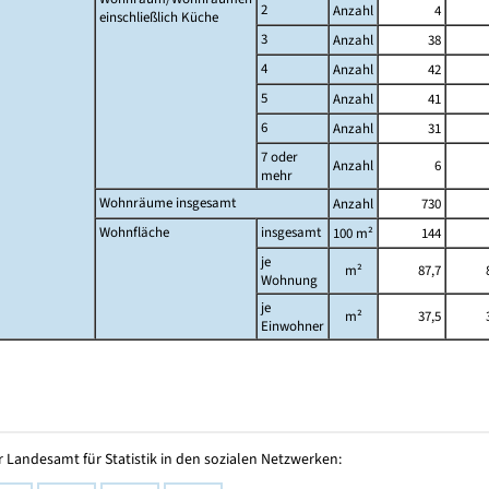
2
Anzahl
4
einschließlich Küche
3
Anzahl
38
4
Anzahl
42
5
Anzahl
41
6
Anzahl
31
7 oder
Anzahl
6
mehr
Wohnräume insgesamt
Anzahl
730
Wohnfläche
insgesamt
100 m²
144
je
m²
87,7
Wohnung
je
m²
37,5
Einwohner
 Landesamt für Statistik in den sozialen Netzwerken: