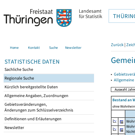
THÜRIN
Zurück
|
Zeic
Home
Kontakt
Suche
Newsletter
Gemei
STATISTISCHE DATEN
Sachliche Suche
▸
Gebietsver
Regionale Suche
▸
Allgemeine
Kürzlich bereitgestellte Daten
Allgemeine Angaben, Zuordnungen
Bestand an 
Gebietsveränderungen,
ohne Wohnhei
Änderungen zum Schlüsselverzeichnis
Definitionen und Erläuterungen
Wohn
Wohn
Newsletter
Nich