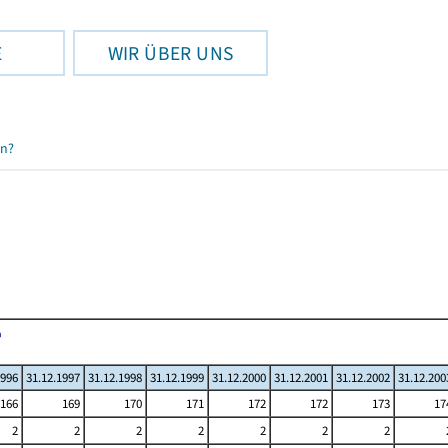
E
WIR ÜBER UNS
en?
1996
31.12.1997
31.12.1998
31.12.1999
31.12.2000
31.12.2001
31.12.2002
31.12.200
166
169
170
171
172
172
173
17
2
2
2
2
2
2
2