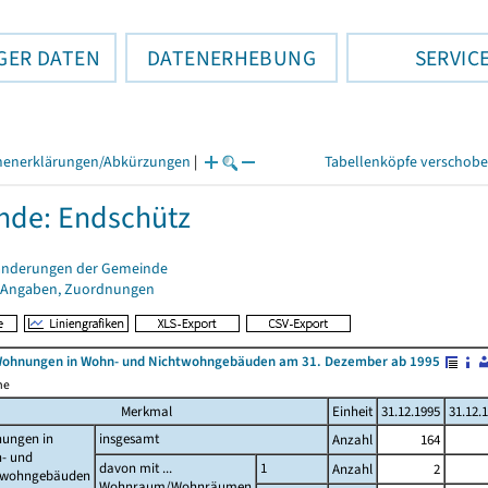
GER DATEN
DATENERHEBUNG
SERVIC
henerklärungen/Abkürzungen
|
Tabellenköpfe verschob
nde: Endschütz
änderungen der Gemeinde
 Angaben, Zuordnungen
Wohnungen in Wohn- und Nichtwohngebäuden am 31. Dezember ab 1995
me
Merkmal
Einheit
31.12.1995
31.12.
ungen in
insgesamt
Anzahl
164
- und
davon mit ...
1
Anzahl
2
twohngebäuden
Wohnraum/Wohnräumen