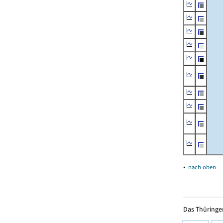
▴
nach oben
Das Thüringer