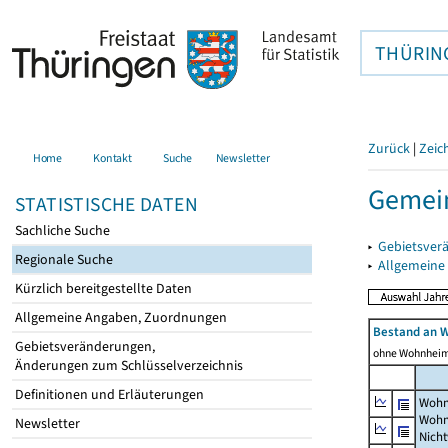
THÜRIN
Zurück
|
Zeic
Home
Kontakt
Suche
Newsletter
Gemein
STATISTISCHE DATEN
Sachliche Suche
▸
Gebietsver
Regionale Suche
▸
Allgemeine
Kürzlich bereitgestellte Daten
Allgemeine Angaben, Zuordnungen
Bestand an 
Gebietsveränderungen,
ohne Wohnhei
Änderungen zum Schlüsselverzeichnis
Definitionen und Erläuterungen
Wohn
Wohn
Newsletter
Nich