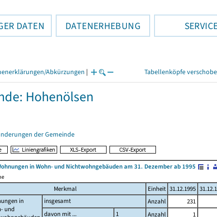
GER DATEN
DATENERHEBUNG
SERVIC
henerklärungen/Abkürzungen
|
Tabellenköpfe verschob
nde: Hohenölsen
änderungen der Gemeinde
Wohnungen in Wohn- und Nichtwohngebäuden am 31. Dezember ab 1995
me
Merkmal
Einheit
31.12.1995
31.12.
ungen in
insgesamt
Anzahl
231
- und
davon mit ...
1
Anzahl
1