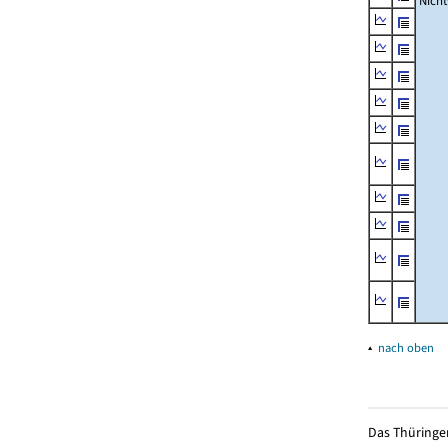
Nich
▴
nach oben
Das Thüringer