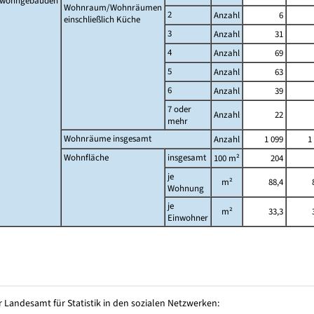
twohngebäuden
Wohnraum/Wohnräumen
2
Anzahl
6
einschließlich Küche
3
Anzahl
31
4
Anzahl
69
5
Anzahl
63
6
Anzahl
39
7 oder
Anzahl
22
mehr
Wohnräume insgesamt
Anzahl
1 099
1
Wohnfläche
insgesamt
100 m²
204
je
m²
88,4
Wohnung
je
m²
33,3
Einwohner
 Landesamt für Statistik in den sozialen Netzwerken: