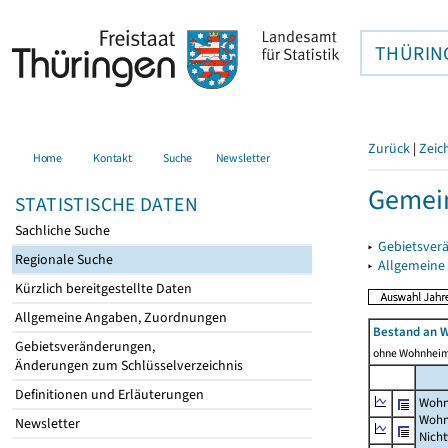
THÜRIN
Zurück
|
Zeic
Home
Kontakt
Suche
Newsletter
Gemei
STATISTISCHE DATEN
Sachliche Suche
▸
Gebietsver
Regionale Suche
▸
Allgemeine
Kürzlich bereitgestellte Daten
Allgemeine Angaben, Zuordnungen
Bestand an 
Gebietsveränderungen,
ohne Wohnhei
Änderungen zum Schlüsselverzeichnis
Definitionen und Erläuterungen
Wohn
Wohn
Newsletter
Nich