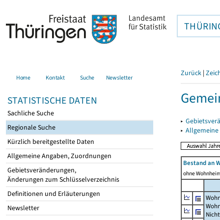
THÜRIN
Zurück
|
Zeic
Home
Kontakt
Suche
Newsletter
Gemei
STATISTISCHE DATEN
Sachliche Suche
▸
Gebietsver
Regionale Suche
▸
Allgemeine
Kürzlich bereitgestellte Daten
Allgemeine Angaben, Zuordnungen
Bestand an 
Gebietsveränderungen,
ohne Wohnhei
Änderungen zum Schlüsselverzeichnis
Definitionen und Erläuterungen
Wohn
Wohn
Newsletter
Nich