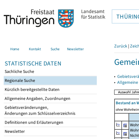
THÜRIN
Zurück
|
Zeic
Home
Kontakt
Suche
Newsletter
Gemein
STATISTISCHE DATEN
Sachliche Suche
▸
Gebietsver
Regionale Suche
▸
Allgemeine
Kürzlich bereitgestellte Daten
Allgemeine Angaben, Zuordnungen
Bestand an 
Gebietsveränderungen,
ohne Wohnhei
Änderungen zum Schlüsselverzeichnis
Definitionen und Erläuterungen
Wohn
Wohn
Newsletter
Nich