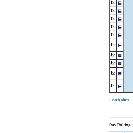
▴
nach oben
Das Thüringer