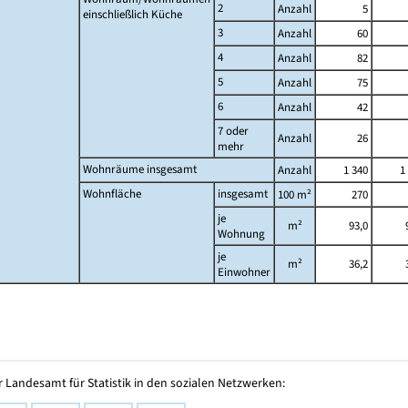
2
Anzahl
5
einschließlich Küche
3
Anzahl
60
4
Anzahl
82
5
Anzahl
75
6
Anzahl
42
7 oder
Anzahl
26
mehr
Wohnräume insgesamt
Anzahl
1 340
1
Wohnfläche
insgesamt
100 m²
270
je
m²
93,0
Wohnung
je
m²
36,2
Einwohner
 Landesamt für Statistik in den sozialen Netzwerken: