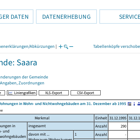
GER DATEN
DATENERHEBUNG
SERVIC
henerklärungen/Abkürzungen
|
Tabellenköpfe verschob
de: Saara
änderungen der Gemeinde
 Angaben, Zuordnungen
Wohnungen in Wohn- und Nichtwohngebäuden am 31. Dezember ab 1995
me
Merkmal
Einheit
31.12.1995
31.12.
ungen in
insgesamt
Anzahl
290
- und
davon mit ...
1
Anzahl
-
twohngebäuden
Wohnraum/Wohnräumen