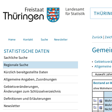
THÜRIN
Zurück
|
Zeic
Home
Kontakt
Suche
Newsletter
Gemein
STATISTISCHE DATEN
Sachliche Suche
▸
Gebietsver
Regionale Suche
▸
Allgemeine
Kürzlich bereitgestellte Daten
Allgemeine Angaben, Zuordnungen
Bestand an 
Gebietsveränderungen,
ohne Wohnhei
Änderungen zum Schlüsselverzeichnis
Definitionen und Erläuterungen
Wohn
Wohn
Newsletter
Nich