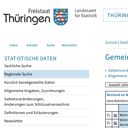
THÜRIN
Zurück
|
Zeic
Home
Kontakt
Suche
Newsletter
Gemei
STATISTISCHE DATEN
Sachliche Suche
▸
Gebietsver
Regionale Suche
▸
Allgemeine
Kürzlich bereitgestellte Daten
Allgemeine Angaben, Zuordnungen
Bestand an 
Gebietsveränderungen,
ohne Wohnhei
Änderungen zum Schlüsselverzeichnis
Definitionen und Erläuterungen
Wohn
Wohn
Newsletter
Nich