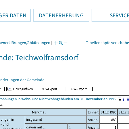
GER DATEN
DATENERHEBUNG
SERVIC
henerklärungen/Abkürzungen
|
Tabellenköpfe verschob
de: Teichwolframsdorf
änderungen der Gemeinde
Wohnungen in Wohn- und Nichtwohngebäuden am 31. Dezember ab 1995
me
Merkmal
Einheit
31.12.1995
31.12.
ungen in
insgesamt
Anzahl
889
- und
davon mit ...
1
Anzahl
1