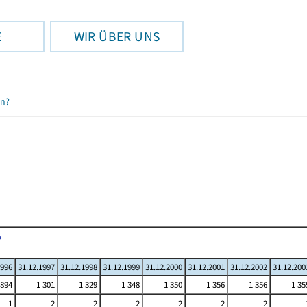
E
WIR ÜBER UNS
en?
1996
31.12.1997
31.12.1998
31.12.1999
31.12.2000
31.12.2001
31.12.2002
31.12.200
894
1 301
1 329
1 348
1 350
1 356
1 356
1 35
1
2
2
2
2
2
2