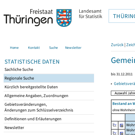
THÜRIN
Zurück
|
Zeic
Home
Kontakt
Suche
Newsletter
Gemein
STATISTISCHE DATEN
Sachliche Suche
bis 31.12.2011
Regionale Suche
▸
Gebietsver
Kürzlich bereitgestellte Daten
Allgemeine Angaben, Zuordnungen
Bestand an 
Gebietsveränderungen,
Änderungen zum Schlüsselverzeichnis
ohne Wohnhei
Definitionen und Erläuterungen
Wohn
Newsletter
Wohn