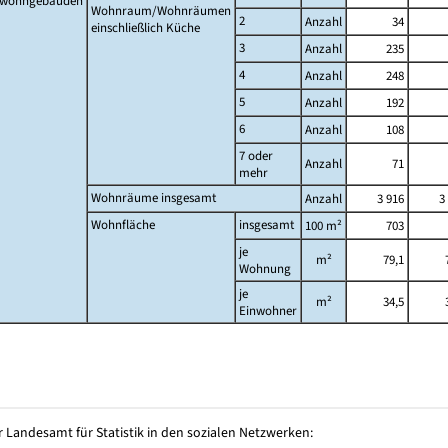
twohngebäuden
Wohnraum/Wohnräumen
2
Anzahl
34
einschließlich Küche
3
Anzahl
235
4
Anzahl
248
5
Anzahl
192
6
Anzahl
108
7 oder
Anzahl
71
mehr
Wohnräume insgesamt
Anzahl
3 916
3
Wohnfläche
insgesamt
100 m²
703
je
m²
79,1
Wohnung
je
m²
34,5
Einwohner
 Landesamt für Statistik in den sozialen Netzwerken: