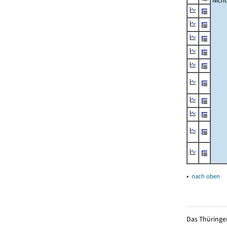
Nich
▴
nach oben
Das Thüringer