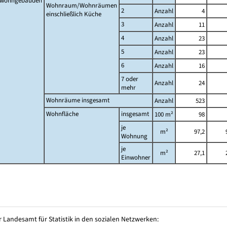
twohngebäuden
Wohnraum/Wohnräumen
2
Anzahl
4
einschließlich Küche
3
Anzahl
11
4
Anzahl
23
5
Anzahl
23
6
Anzahl
16
7 oder
Anzahl
24
mehr
Wohnräume insgesamt
Anzahl
523
Wohnfläche
insgesamt
100 m²
98
je
m²
97,2
Wohnung
je
m²
27,1
Einwohner
 Landesamt für Statistik in den sozialen Netzwerken: