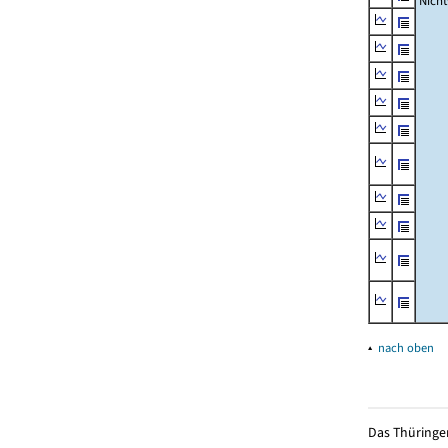
Nich
▴
nach oben
Das Thüringer