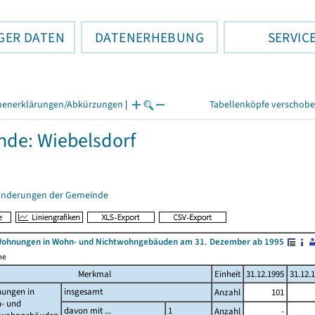
GER DATEN
DATENERHEBUNG
SERVIC
henerklärungen/Abkürzungen
|
Tabellenköpfe verschob
de: Wiebelsdorf
änderungen der Gemeinde
Wohnungen in Wohn- und Nichtwohngebäuden am 31. Dezember ab 1995
me
Merkmal
Einheit
31.12.1995
31.12.
ungen in
insgesamt
Anzahl
101
- und
davon mit ...
1
Anzahl
-