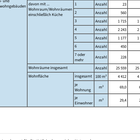
- und
davon mit ...
1
Anzahl
23
twohngebäuden
Wohnraum/Wohnräumen
2
Anzahl
560
einschließlich Küche
3
Anzahl
1 715
1
4
Anzahl
2 243
2
5
Anzahl
1 177
1
6
Anzahl
450
7 oder
Anzahl
228
mehr
Wohnräume insgesamt
Anzahl
25 559
25
Wohnfläche
insgesamt
100 m²
4 412
4
je
m²
69,0
Wohnung
je
m²
29,4
Einwohner