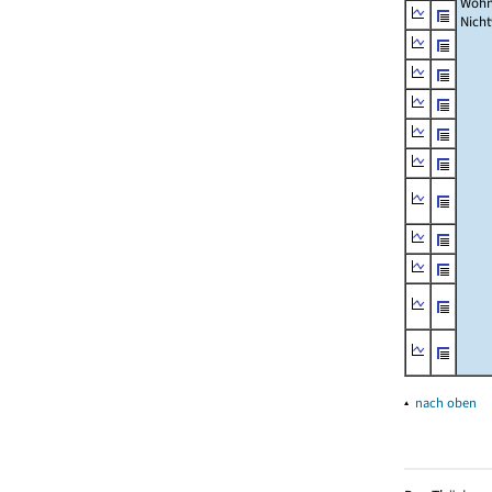
Wohn
Nich
▴
nach oben