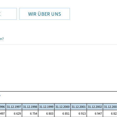
E
WIR ÜBER UNS
en?
1996
31.12.1997
31.12.1998
31.12.1999
31.12.2000
31.12.2001
31.12.2002
31.12.200
 497
6 629
6 754
6 803
6 851
6 913
6 947
6 82