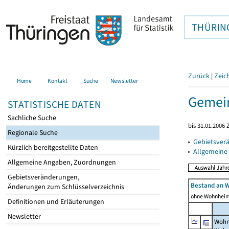
THÜRIN
Zurück
|
Zeic
Home
Kontakt
Suche
Newsletter
Gemein
STATISTISCHE DATEN
Sachliche Suche
bis 31.01.2006 
Regionale Suche
▸
Gebietsver
Kürzlich bereitgestellte Daten
▸
Allgemeine
Allgemeine Angaben, Zuordnungen
Gebietsveränderungen,
Bestand an 
Änderungen zum Schlüsselverzeichnis
ohne Wohnhei
Definitionen und Erläuterungen
Newsletter
Wohn