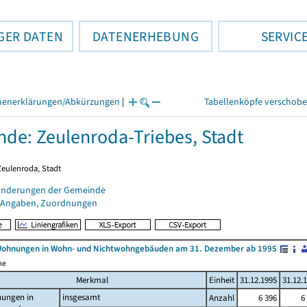
GER DATEN
DATENERHEBUNG
SERVIC
henerklärungen/Abkürzungen
|
Tabellenköpfe verschob
de: Zeulenroda-Triebes, Stadt
Zeulenroda, Stadt
änderungen der Gemeinde
 Angaben, Zuordnungen
Wohnungen in Wohn- und Nichtwohngebäuden am 31. Dezember ab 1995
me
Merkmal
Einheit
31.12.1995
31.12.
ungen in
insgesamt
Anzahl
6 396
6