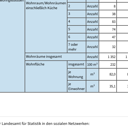
twohngebäuden
Wohnraum/Wohnräumen
2
Anzahl
8
einschließlich Küche
3
Anzahl
38
4
Anzahl
83
5
Anzahl
74
6
Anzahl
47
7 oder
Anzahl
32
mehr
Wohnräume insgesamt
Anzahl
1 352
1
Wohnfläche
insgesamt
100 m²
232
je
m²
82,0
Wohnung
je
m²
35,1
Einwohner
 Landesamt für Statistik in den sozialen Netzwerken: