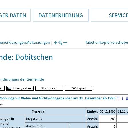
GER DATEN
DATENERHEBUNG
SERVIC
henerklärungen/Abkürzungen
|
Tabellenköpfe verschob
de: Dobitschen
änderungen der Gemeinde
Wohnungen in Wohn- und Nichtwohngebäuden am 31. Dezember ab 1995
me
Merkmal
Einheit
31.12.1995
31.12.
ungen in
insgesamt
Anzahl
283
- und
davon mit ...
1
Anzahl
1