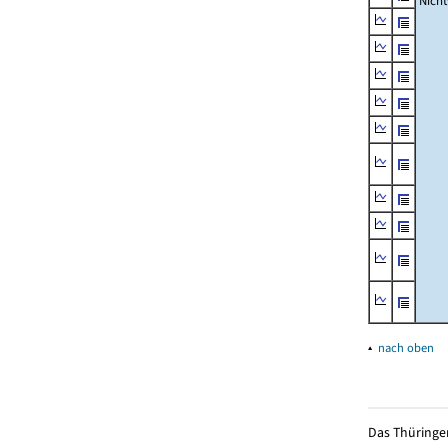
Nich
▴
nach oben
Das Thüringer