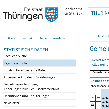
THÜRIN
Zurück
|
Zeic
Home
Kontakt
Suche
Newsletter
Gemei
STATISTISCHE DATEN
Sachliche Suche
▸
Gebietsver
Regionale Suche
▸
Allgemeine
Kürzlich bereitgestellte Daten
Allgemeine Angaben, Zuordnungen
Bestand an 
Gebietsveränderungen,
ohne Wohnhei
Änderungen zum Schlüsselverzeichnis
Definitionen und Erläuterungen
Wohn
Wohn
Newsletter
Nich