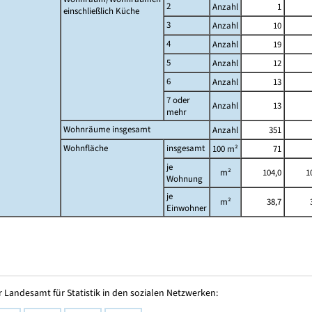
2
Anzahl
1
einschließlich Küche
3
Anzahl
10
4
Anzahl
19
5
Anzahl
12
6
Anzahl
13
7 oder
Anzahl
13
mehr
Wohnräume insgesamt
Anzahl
351
Wohnfläche
insgesamt
100 m²
71
je
m²
104,0
1
Wohnung
je
m²
38,7
Einwohner
 Landesamt für Statistik in den sozialen Netzwerken: