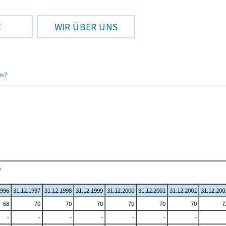
E
WIR ÜBER UNS
en?
1996
31.12.1997
31.12.1998
31.12.1999
31.12.2000
31.12.2001
31.12.2002
31.12.200
68
70
70
70
70
70
70
7
-
-
-
-
-
-
-