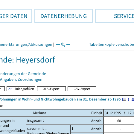
GER DATEN
DATENERHEBUNG
SERVIC
henerklärungen/Abkürzungen
|
Tabellenköpfe verschob
de: Heyersdorf
änderungen der Gemeinde
 Angaben, Zuordnungen
Wohnungen in Wohn- und Nichtwohngebäuden am 31. Dezember ab 1995
me
Merkmal
Einheit
31.12.1995
31.12.
ungen in
insgesamt
Anzahl
68
- und
davon mit ...
1
Anzahl
-
twohngebäuden
Wohnraum/Wohnräumen