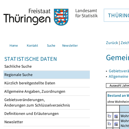
THÜRIN
Zurück
|
Zeic
Home
Kontakt
Suche
Newsletter
Gemein
STATISTISCHE DATEN
Sachliche Suche
▸
Gebietsver
Regionale Suche
▸
Allgemeine
Kürzlich bereitgestellte Daten
Allgemeine Angaben, Zuordnungen
Bestand an 
Gebietsveränderungen,
ohne Wohnhei
Änderungen zum Schlüsselverzeichnis
Definitionen und Erläuterungen
Wohn
Wohn
Newsletter
Nich