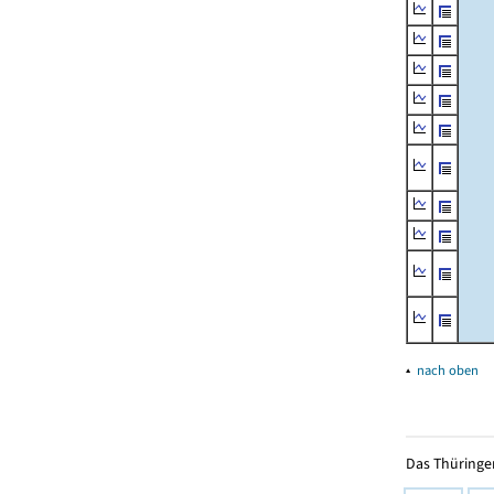
▴
nach oben
Das Thüringer