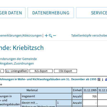
GER DATEN
DATENERHEBUNG
SERVIC
henerklärungen/Abkürzungen
|
Tabellenköpfe verschob
de: Kriebitzsch
änderungen der Gemeinde
 Angaben, Zuordnungen
Wohnungen in Wohn- und Nichtwohngebäuden am 31. Dezember ab 1995
me
Merkmal
Einheit
31.12.1995
31.12.
ungen in
insgesamt
Anzahl
705
- und
davon mit ...
1
Anzahl
-
twohngebäuden
Wohnraum/Wohnräumen