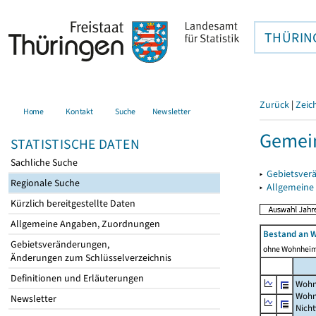
THÜRIN
Zurück
|
Zeic
Home
Kontakt
Suche
Newsletter
Gemein
STATISTISCHE DATEN
Sachliche Suche
▸
Gebietsver
Regionale Suche
▸
Allgemeine
Kürzlich bereitgestellte Daten
Allgemeine Angaben, Zuordnungen
Bestand an 
Gebietsveränderungen,
ohne Wohnhei
Änderungen zum Schlüsselverzeichnis
Definitionen und Erläuterungen
Wohn
Wohn
Newsletter
Nich