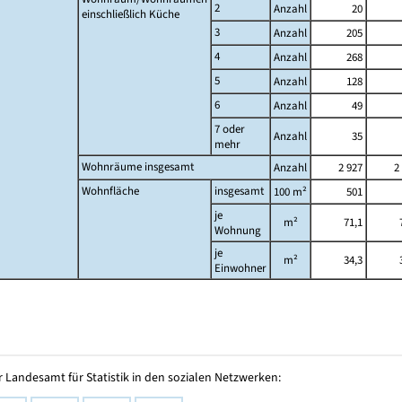
2
Anzahl
20
einschließlich Küche
3
Anzahl
205
4
Anzahl
268
5
Anzahl
128
6
Anzahl
49
7 oder
Anzahl
35
mehr
Wohnräume insgesamt
Anzahl
2 927
2
Wohnfläche
insgesamt
100 m²
501
je
m²
71,1
Wohnung
je
m²
34,3
Einwohner
 Landesamt für Statistik in den sozialen Netzwerken: