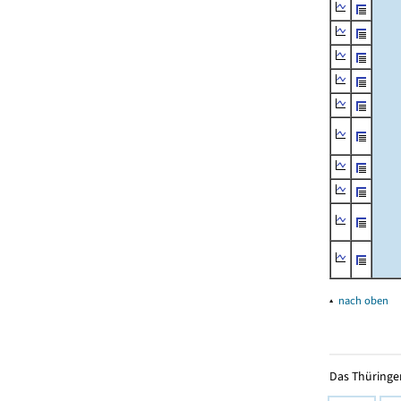
▴
nach oben
Das Thüringer