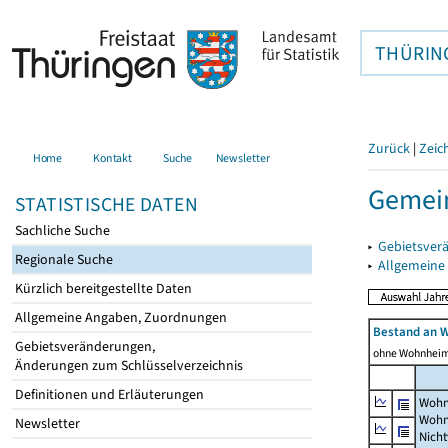
THÜRIN
Zurück
|
Zeic
Home
Kontakt
Suche
Newsletter
Gemei
STATISTISCHE DATEN
Sachliche Suche
▸
Gebietsver
Regionale Suche
▸
Allgemeine
Kürzlich bereitgestellte Daten
Allgemeine Angaben, Zuordnungen
Bestand an 
Gebietsveränderungen,
ohne Wohnhei
Änderungen zum Schlüsselverzeichnis
Definitionen und Erläuterungen
Wohn
Wohn
Newsletter
Nich