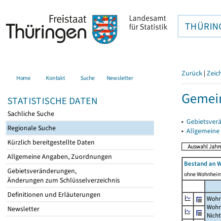
THÜRIN
Zurück
|
Zeic
Home
Kontakt
Suche
Newsletter
Gemein
STATISTISCHE DATEN
Sachliche Suche
▸
Gebietsver
Regionale Suche
▸
Allgemeine
Kürzlich bereitgestellte Daten
Allgemeine Angaben, Zuordnungen
Bestand an 
Gebietsveränderungen,
ohne Wohnhei
Änderungen zum Schlüsselverzeichnis
Definitionen und Erläuterungen
Wohn
Wohn
Newsletter
Nich