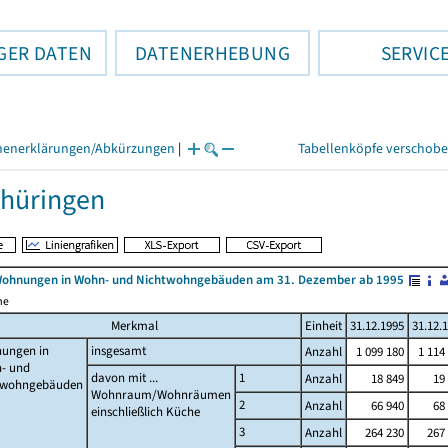
GER DATEN
DATENERHEBUNG
SERVIC
henerklärungen/Abkürzungen
|
Tabellenköpfe verschob
hüringen
Wohnungen in Wohn- und Nichtwohngebäuden am 31. Dezember ab 1995
me
Merkmal
Einheit
31.12.1995
31.12.
ungen in
insgesamt
Anzahl
1 099 180
1 114
- und
davon mit ...
1
Anzahl
18 849
19
twohngebäuden
Wohnraum/Wohnräumen
2
Anzahl
66 940
68
einschließlich Küche
3
Anzahl
264 230
267 