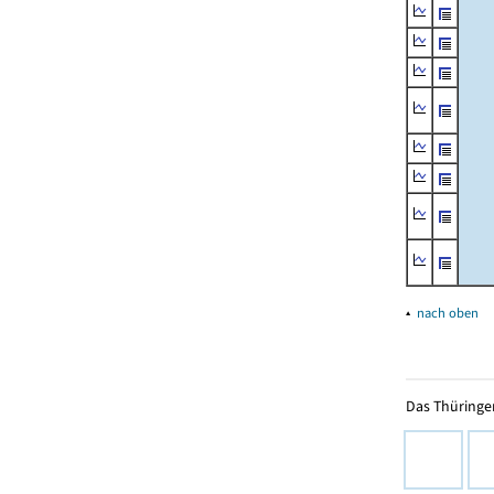
▴
nach oben
Das Thüringer