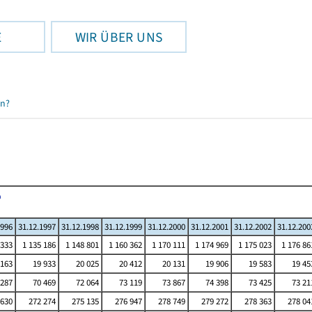
E
WIR ÜBER UNS
en?
1996
31.12.1997
31.12.1998
31.12.1999
31.12.2000
31.12.2001
31.12.2002
31.12.200
 333
1 135 186
1 148 801
1 160 362
1 170 111
1 174 969
1 175 023
1 176 86
 163
19 933
20 025
20 412
20 131
19 906
19 583
19 45
 287
70 469
72 064
73 119
73 867
74 398
73 425
73 21
630
272 274
275 135
276 947
278 749
279 272
278 363
278 04