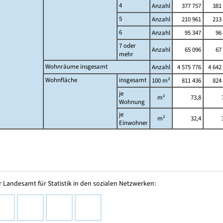
4
Anzahl
377 757
381 
5
Anzahl
210 961
213 
6
Anzahl
95 347
96
7 oder
Anzahl
65 096
67
mehr
Wohnräume insgesamt
Anzahl
4 575 776
4 642
Wohnfläche
insgesamt
100 m²
811 436
824 
je
m²
73,8
Wohnung
je
m²
32,4
Einwohner
 Landesamt für Statistik in den sozialen Netzwerken: