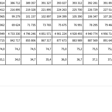
814
386 712
389 357
391 327
393 027
393 312
392 281
391 89
412
216 895
219 328
221 895
224 263
225 700
226 729
227 51
 965
99 279
101 157
102 897
104 399
105 390
106 347
107 28
 062
69 624
71 735
73 765
75 675
76 991
78 295
79 46
 949
4 733 330
4 796 246
4 851 571
4 901 224
4 928 493
4 940 774
4 956 71
715
842 717
855 806
867 317
877 673
883 989
887 569
891 64
74,0
74,2
74,5
74,7
75,0
75,2
75,5
75,
33,1
34,0
34,7
35,4
36,0
36,7
37,1
37,