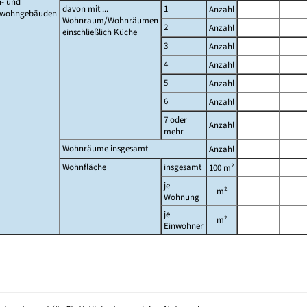
- und
davon mit ...
1
Anzahl
twohngebäuden
Wohnraum/Wohnräumen
2
Anzahl
einschließlich Küche
3
Anzahl
4
Anzahl
5
Anzahl
6
Anzahl
7 oder
Anzahl
mehr
Wohnräume insgesamt
Anzahl
Wohnfläche
insgesamt
100 m²
je
m²
Wohnung
je
m²
Einwohner