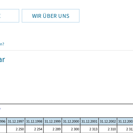
E
WIR ÜBER UNS
en?
ar
1996
31.12.1997
31.12.1998
31.12.1999
31.12.2000
31.12.2001
31.12.2002
31.12.200
2 250
2 254
2 289
2 300
2 313
2 310
2 31