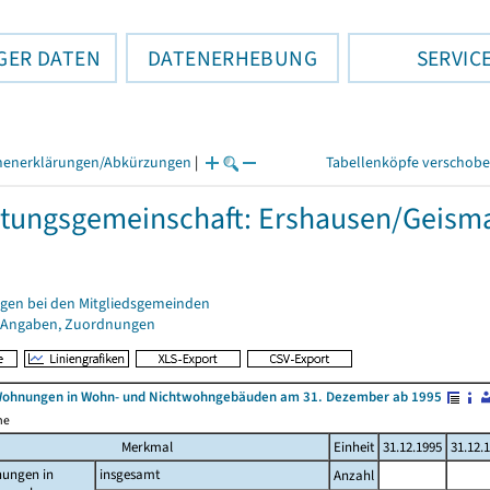
GER DATEN
DATENERHEBUNG
SERVIC
henerklärungen/Abkürzungen
|
Tabellenköpfe verschob
tungsgemeinschaft: Ershausen/Geism
gen bei den Mitgliedsgemeinden
 Angaben, Zuordnungen
Wohnungen in Wohn- und Nichtwohngebäuden am 31. Dezember ab 1995
me
Merkmal
Einheit
31.12.1995
31.12.
ungen in
insgesamt
Anzahl