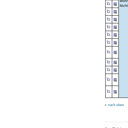
Wohn
Nich
▴
nach oben