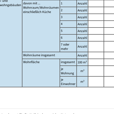
- und
davon mit ...
1
Anzahl
twohngebäuden
Wohnraum/Wohnräumen
2
Anzahl
einschließlich Küche
3
Anzahl
4
Anzahl
5
Anzahl
6
Anzahl
7 oder
Anzahl
mehr
Wohnräume insgesamt
Anzahl
Wohnfläche
insgesamt
100 m²
je
m²
Wohnung
je
m²
Einwohner