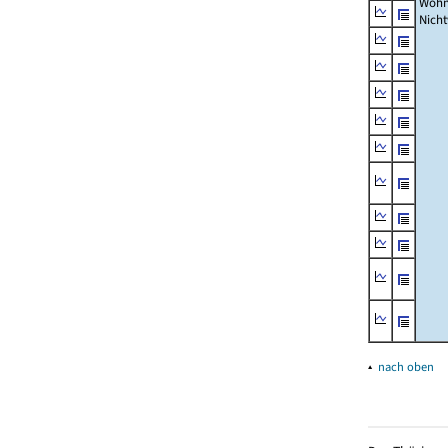
Wohn
Nich
▴
nach oben