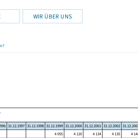
E
WIR ÜBER UNS
en?
1996
31.12.1997
31.12.1998
31.12.1999
31.12.2000
31.12.2001
31.12.2002
31.12.200
4 055
4 120
4 134
4 135
4 14