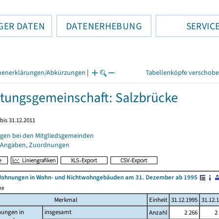
GER DATEN
DATENERHEBUNG
SERVIC
henerklärungen/Abkürzungen
|
Tabellenköpfe verschob
tungsgemeinschaft: Salzbrücke
bis 31.12.2011
gen bei den Mitgliedsgemeinden
 Angaben, Zuordnungen
Wohnungen in Wohn- und Nichtwohngebäuden am 31. Dezember ab 1995
me
Merkmal
Einheit
31.12.1995
31.12.
ungen in
insgesamt
Anzahl
2 266
2