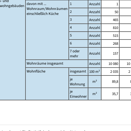
- und
davon mit ...
1
Anzahl
1
twohngebäuden
Wohnraum/Wohnräumen
2
Anzahl
50
einschließlich Küche
3
Anzahl
465
4
Anzahl
810
5
Anzahl
515
6
Anzahl
268
7 oder
Anzahl
157
mehr
Wohnräume insgesamt
Anzahl
10 080
10
Wohnfläche
insgesamt
100 m²
2 035
2
je
m²
89,8
Wohnung
je
m²
35,7
Einwohner