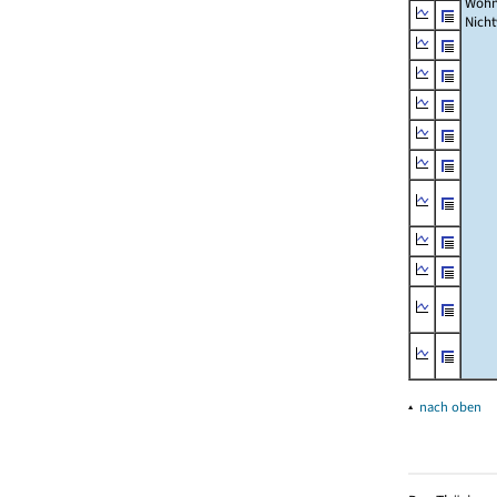
Wohn
Nich
▴
nach oben