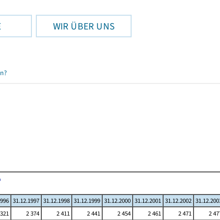
E
WIR ÜBER UNS
en?
1996
31.12.1997
31.12.1998
31.12.1999
31.12.2000
31.12.2001
31.12.2002
31.12.200
 321
2 374
2 411
2 441
2 454
2 461
2 471
2 47