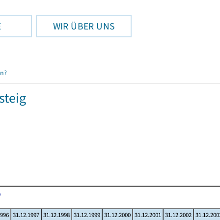
E
WIR ÜBER UNS
en?
steig
1996
31.12.1997
31.12.1998
31.12.1999
31.12.2000
31.12.2001
31.12.2002
31.12.200