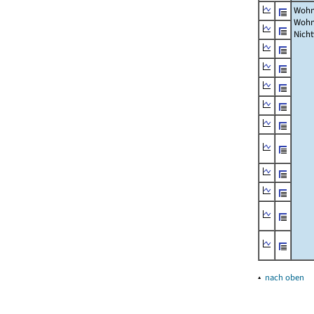
Wohn
Wohn
Nich
▴
nach oben