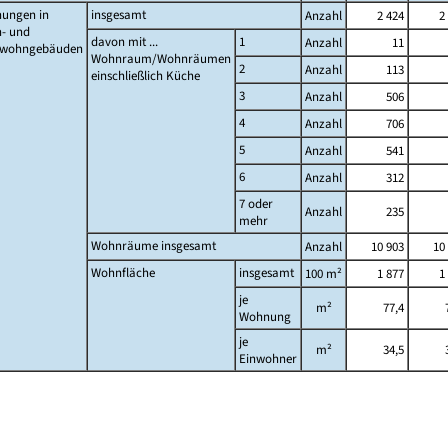
ungen in
insgesamt
Anzahl
2 424
2
- und
davon mit ...
1
Anzahl
11
twohngebäuden
Wohnraum/Wohnräumen
2
Anzahl
113
einschließlich Küche
3
Anzahl
506
4
Anzahl
706
5
Anzahl
541
6
Anzahl
312
7 oder
Anzahl
235
mehr
Wohnräume insgesamt
Anzahl
10 903
10
Wohnfläche
insgesamt
100 m²
1 877
1
je
m²
77,4
Wohnung
je
m²
34,5
Einwohner