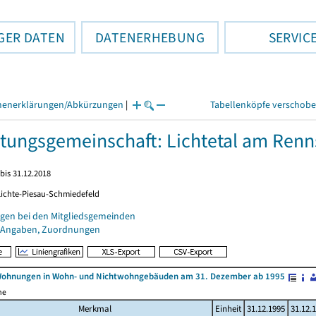
GER DATEN
DATENERHEBUNG
SERVIC
henerklärungen/Abkürzungen
|
Tabellenköpfe verschob
tungsgemeinschaft: Lichtetal am Renn
bis 31.12.2018
 Lichte-Piesau-Schmiedefeld
gen bei den Mitgliedsgemeinden
 Angaben, Zuordnungen
Wohnungen in Wohn- und Nichtwohngebäuden am 31. Dezember ab 1995
me
Merkmal
Einheit
31.12.1995
31.12.