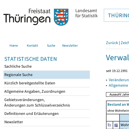
THÜRIN
Zurück
|
Zeic
Home
Kontakt
Suche
Newsletter
Verwal
STATISTISCHE DATEN
Sachliche Suche
seit 19.12.1991
Regionale Suche
▸
Veränderun
Kürzlich bereitgestellte Daten
▸
Allgemeine
Allgemeine Angaben, Zuordnungen
Gebietsveränderungen,
Bestand an 
Änderungen zum Schlüsselverzeichnis
ohne Wohnhei
Definitionen und Erläuterungen
Newsletter
Wohn